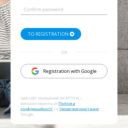
TO REGISTRATION
OR
Registration with Google
Цей сайт захищений reCAPTCHA, і
використовуюється
'Політика
конфіденційності'
та
'Умови використання'
Google.